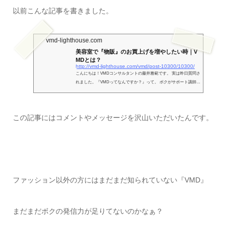
以前こんな記事を書きました。
vmd-lighthouse.com
美容室で『物販』のお買上げを増やしたい時｜V
MDとは？
http://vmd-lighthouse.com/vmd/post-10300/10300/
こんにちは！VMDコンサルタントの藤井雅範です。 実は昨日質問さ
れました。『VMDってなんですか？』って。 ボクがサポート講師を
させてもらっているエクスペリエンス・マーケティング塾の塾生さ
んの質問です。彼は美容室へヘアケア商品を卸すベンダーさん。彼
自身の強い思いで、作る側も使う人も安全安心をモットーにした商
この記事にはコメントやメッセージを沢山いただいたんです。
品を扱っています。 もちろんVMDについて話したことはなかったの
で、知らなかったとしても当然といえば当然です。ただ反面VMDの
専門家として『自分自身の発信力がまだまだだなぁ』『伝わってい
な...
ファッション以外の方にはまだまだ知られていない『
VMD
』
まだまだボクの発信力が足りてないのかなぁ？