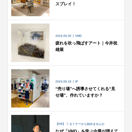
スプレイ！
2024.09.20
VMD
疲れを吹っ飛ばすアート｜今井祝
雄展
2024.09.18
IP
“売り場”へ誘導させてくれる“見
せ場”、作れていますか？
【PR】
セミナーから始めませんか
なぜ「VMD」を学ぶ企業が増えて