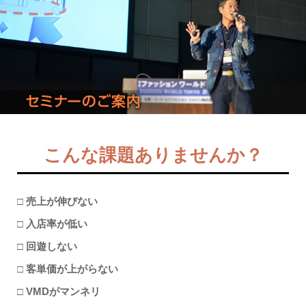
こんな課題ありませんか？
□ 売上が伸びない
□ 入店率が低い
□ 回遊しない
□ 客単価が上がらない
□ VMDがマンネリ