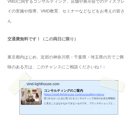
VMDに関するコンサルティング、店舗や展示会でのディスプレ
イの実施や指導、VMD教育、セミナーなどなどをお考えの皆さ
ん
交通費無料です！（この両日に限り）
東京都内はじめ、近郊の神奈川県・千葉県・埼玉県の方でご興
味のある方は、このチャンスにご相談くださいね！↓
vmd-lighthouse.com
コンサルティングのご案内
https://vmd-lighthouse.com/consulting-menu
気づかなかった点に気づけるコンサルティング自分のお店を客観的
に見ることはなかなかできないものです。ブランドやショップとし
ての思い、コンセプトをまずヒアリングしてからの店舗診断。商品
やサービスの価値を“伝わるように伝える”技法の修得。課題解決に
向けて自主的に動けるスタッフの教育。ブランドとしてVMDシステ
ム確立への指導。マーケティングの監修まで・・・ご要望に応じた
サポートをさせていただきます。※参画型コンサルティング開始い