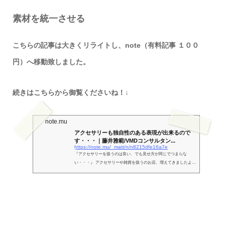
素材を統一させる
こちらの記事は大きくリライトし、
note
（有料記事
１００
円）へ移動致しました。
続きはこちらから御覧くださいね！↓
note.mu
アクセサリーも独自性のある表現が出来るので
す・・・｜藤井雅範/VMDコンサルタン...
https://note.mu/_matt/n/n8215dfe16a7e
『アクセサリーを扱うのは良い、でも見せ方が同じでつまらな
い・・・』 アクセサリーや雑貨を扱うのお店、増えてきましたよ
ね。 ただアクセサリーに関しては、同じような見せ方のお店が多い
ような気がします。 ライザーやスタンドはそれぞれのアイテムをキ
レイに 見せてくれる たしかに、よくある見せ方はそれなりにきれい
に見えるように考えられていると思います。 そう、アクセサリーや
雑貨は、専用のライザーや什器が既製品で豊富にあります。 しか
し、そういった物を使いすぎると、商品の独自性や、ブランディン
グを...