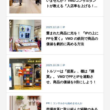
いませんか？ VMDコンサルタン
トが教える『入店率を上げる！...
2025.12.16
IP
畳まれた商品に光を！ 『IPの上に
PPを置く』 VMD の鉄則で商品の
価値を劇的に高める方法
2025.10.28
IP
トルソーは『提案』、棚は『購
買』。 VMDでPPとIPを連動さ
せ、商品の価値を3倍にしよう！
PR
コンサルから始めませんか
売場改革に取り組んだ経験のある