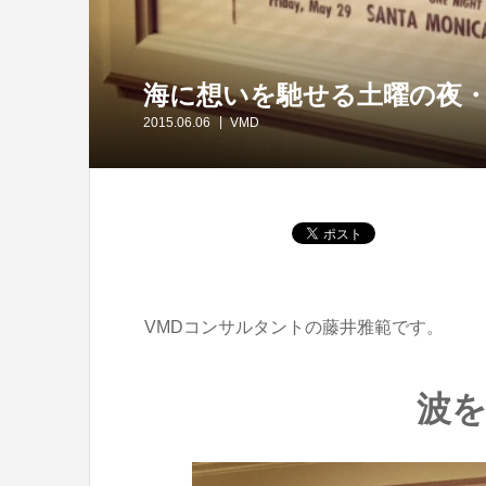
海に想いを馳せる土曜の夜
2015.06.06
VMD
VMDコンサルタントの藤井雅範です。
波