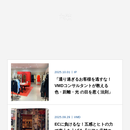
内装
2025.10.01
IP
「通り過ぎるお客様を逃すな！
VMDコンサルタントが教える
色・距離・光 の目を惹く法則」
2025.09.29
VMD
ECに負けるな！五感とヒトの力