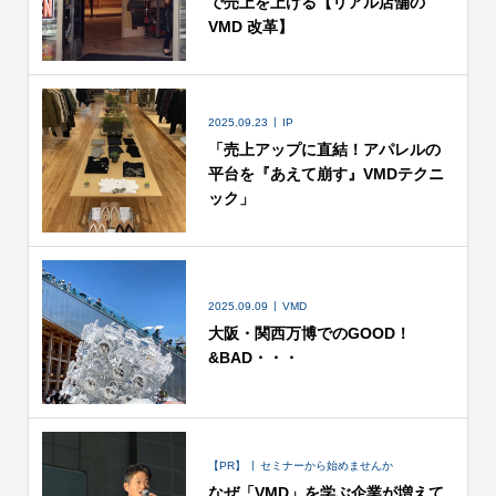
で売上を上げる【リアル店舗の
VMD 改革】
2025.09.23
IP
「売上アップに直結！アパレルの
平台を『あえて崩す』VMDテクニ
ック」
2025.09.09
VMD
大阪・関西万博でのGOOD！
&BAD・・・
【PR】
セミナーから始めませんか
なぜ「VMD」を学ぶ企業が増えて