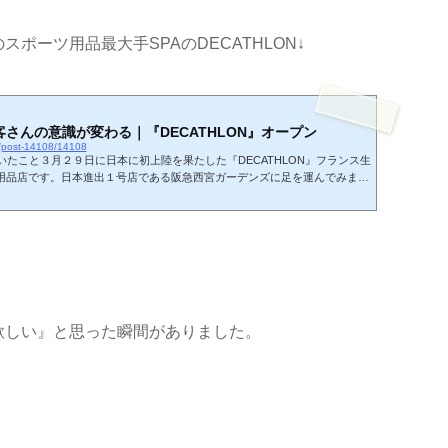
ポーツ用品最大手SPAのDECATHLON↓
さんの意識が変わる｜『DECATHLON』オープン
d/post-14108/14108
づいたこと３月２９日に日本に初上陸を果たした『DECATHLON』フランス生
用品店です。日本進出１号店である阪急西宮ガーデンズに足を運んでみまし
に聞こえてきたインフォメーション。それはキャリーバッグ（お買い上げに
料、といった内容です。見るとお買い上げになった人たちはブルーに白文字
かれた丈夫そうな袋を肩から下げています。 キャリーバッグが有料なのはIKEA
に聞こ...
欲しい』と思った瞬間がありました。