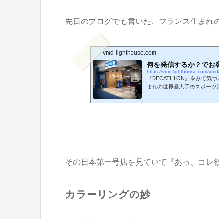
先日のブログでも書いた、フランス生まれのス
vmd-lighthouse.com
何を発信するか？でお客
https://vmd-lighthouse.com/vm
『DECATHLON』をみて気
まれの世界最大手のスポーツ
た。 お店に入ってスグに耳
なった商品を入れる袋）は有
で『DECATHLON』と書
と同じシステムですね。しかし次
その日本第一号店を見ていて『あっ、コレ
カラーリングの妙