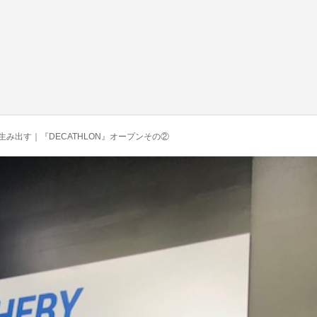
み出す｜『DECATHLON』オープンその②