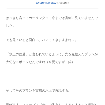
Shabbytochicnz
/ Pixabay
はっきり言ってカーリングって今までは真剣に見ていませんで
した。
でも見ていると面白い、ハマってきますよね～。
「氷上の囲碁」と言われているように、先を見据えたプランが
大切なスポーツなんですね（今更ですが 笑）
そしてそのプランを実際の氷上で再現する。
投げる人、スイープ（ブラシで氷上をこする）する人と役割を