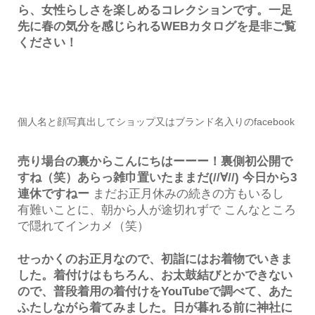
ら、女性らしさを楽しめるコレクションです。一足
先に春の気分を感じられるWEBカタログを是非ご覧
ください！
個人名と顔写真出してショップ又はブランド名入りのfacebook
売り場台の裏からこんにちはーーー！裏側初公開で
すね（笑）あらっ雑巾置いたままだ(//∀︎//) 今日から3
連休ですねー
まだお正月休みの続きの方もいるし
有難いことに、朝から人が途切れずで こんなところ
で隠れてインカメ（笑）
せっかくのお正月なので、初詣にはお着物でいきま
した。着付けはもちろん、お太鼓結びとかできない
ので、普段着用の着付けをYouTubeで調べて、あた
ふたしながら着てみました。日が暮れる前に神社に