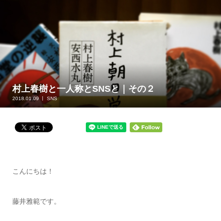
村上春樹と一人称とSNSと｜その２
2018.01.09
SNS
こんにちは！
藤井雅範です。