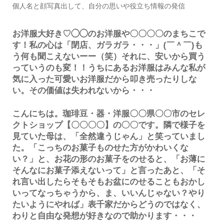
個人名と顔写真出して、自分の思いや役立ち情報の発信
お洋服大好き♡◯◯のお洋服や〇〇〇〇のまちこで
す！私の心は「閉店、ガラガラ・・・」(￣＾￣)も
う何も聞こえないーー（笑）それに、安いから買う
っていうのも変！！うちにあるお洋服はみんな私が
気に入った可愛いお洋服だから叩き売ったりしな
い。その価値は失われないから・・・
こんにちは。珈琲豆・器・洋服〇〇県〇〇市のセレ
クトショップ【〇〇〇〇】の〇〇です。隣で様子を
見ていた母は、「全然違うじゃん」と笑っていまし
た。「こっちのお菓子ものせた方がかわいくな
い？」と、お花の形のお菓子をのせると、「お薄に
そんなにお菓子添えないって」と言ったあと、「そ
れ言い出したらそもそもお盆にのせることもおかし
いってなっちゃうから、ま、いいんじゃない？やり
たいようにやれば」表千家だからどうのではなく、
わりと自由な発想が好きなので助かります・・・